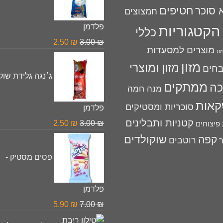
חטיפים
 סוכר
חמצוצים
פלדמן
הקטגוריות
כללי
המחיר
המחיר
2.50
₪
3.00
₪
מוצרים למסעדות
מס
המקורי
הנוכחי
מזון
מזון ומוצרי
היה:
הוא:
חים
ג׳נגה גלידת שוקו
2.50 ₪.
3.00 ₪.
ממתקים
כה
מנה חמה
אות
סוכריות ומסטיקים
פלדמן
קטניות ותבלינים
המחיר
המחיר
2.50
₪
3.00
₪
פיצוחים
המקורי
הנוכחי
שוקולדים
קפה
רוטבים
ר
היה:
הוא:
פסים מסטיק -
2.50 ₪.
3.00 ₪.
פלדמן
המחיר
המחיר
5.90
₪
7.00
₪
המקורי
הנוכחי