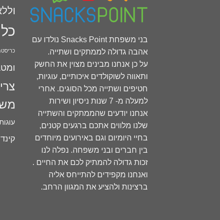
וללא
כל 
בני משפחת Snacks Point נולדו עם
אהבה גדולה לממתקים ושתייה.
כריסט
על כן אנחנו מבינים מצוין את החשק
ומטב
ותאווה לשוקולדים איכותיים, עוגיות,
צרי
חטיפים ושתייה מכל הסוגים. אחרי
למעלה מ- 7 שנות ניסיון ושירות
משק
אנחנו יודעים שהממתקים והשתייה
עוגות
שלנו מלווים אתכם ברגעים קטנים,
בחיי היומיום וגם באירועים מיוחדים
קינד
בין חברים ובני משפחה. נפלה לנו
זכות גדולה להמתיק לכם את החיים .
ואנחנו מקפידים להתייחס אליה
ברצינות ולהציע את המגוון הרחב.