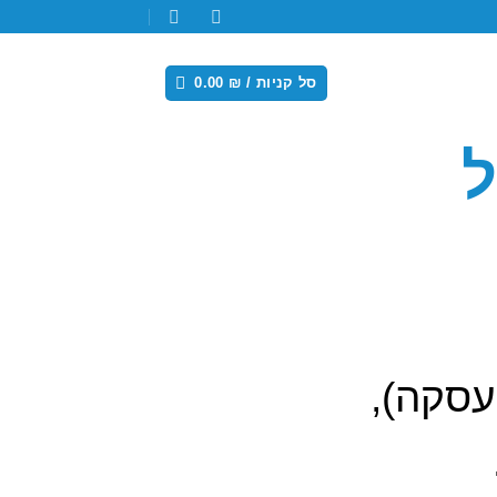
סל קניות /
₪
0.00
ל
עסקה),