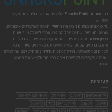
בני משפחת Snacks Point נולדו עם אהבה גדולה לממתקים
ושתייה.
על כן אנחנו מבינים מצוין את החשק ותאווה לשוקולדים איכותיים,
עוגיות, חטיפים ושתייה מכל הסוגים. אחרי למעלה מ- 7 שנות
ניסיון ושירות אנחנו יודעים שהממתקים והשתייה שלנו מלווים
אתכם ברגעים קטנים, בחיי היומיום וגם באירועים מיוחדים בין
חברים ובני משפחה. נפלה לנו זכות גדולה להמתיק לכם את החיים
. ואנחנו מקפידים להתייחס אליה ברצינות ולהציע את המגוון
הרחב.
קטגוריות
גלידות ושלגונים
חד פעמי
חומרי גלם
חטיפי חלבון וללא סוכר
חטיפים
חמצוצים
כל הקטגוריות
כללי
כריסטמס
מוצרים למסעדות ומטבחים
מזון
מזון ומוצרי צריכה
ממתקים