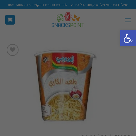
Ski
משלוח סיטונאי של משקאות לכל הארץ - לפרטים נוספים התקשרו 052-5036616
t
conten
פתח סרגל נגישות
Add to
wishlist
עמוד הבית
/
מזון
/
מנה חמה