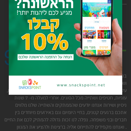
בני משפחת Snacks Point נולדו עם אהבה גדולה לממתקים
ושתייה.
על כן אנחנו מבינים מצוין את החשק ותאווה לשוקולדים איכותיים,
עוגיות, חטיפים ושתייה מכל הסוגים. אחרי למעלה מ- 7 שנות
ניסיון ושירות אנחנו יודעים שהממתקים והשתייה שלנו מלווים
אתכם ברגעים קטנים, בחיי היומיום וגם באירועים מיוחדים בין
חברים ובני משפחה. נפלה לנו זכות גדולה להמתיק לכם את החיים
. ואנחנו מקפידים להתייחס אליה ברצינות ולהציע את המגוון