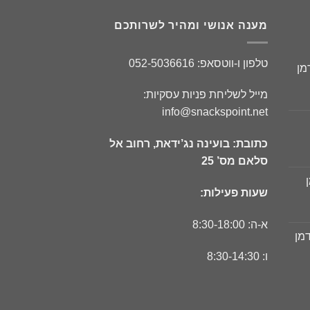
מענה אנושי ומהיר לשרותכם
טלפון ו-ווטסאפ: 052-5036616
מן
ר
מייל לשליחת פניות עסקיות:
חי
info@snackspoint.net
כתובת: בועינה נג’ידאת, רחוב אל
ר
סלאם מס’ 25
חי
שעות פעילות:
ר
חי
א-ה: 8:30-18:00
דמן
ר
ו: 8:30-14:30
חי