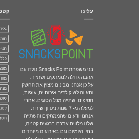
עלינו
קטגו
גליד
חומר
חטיפ
כללי
מוצר
בני משפחת Snacks Point נולדו עם
אהבה גדולה לממתקים ושתייה.
מזון 
על כן אנחנו מבינים מצוין את החשק
מנה
ותאווה לשוקולדים איכותיים, עוגיות,
סוכר
חטיפים ושתייה מכל הסוגים. אחרי
למעלה מ- 7 שנות ניסיון ושירות
קטני
אנחנו יודעים שהממתקים והשתייה
רוטב
שלנו מלווים אתכם ברגעים קטנים,
בחיי היומיום וגם באירועים מיוחדים