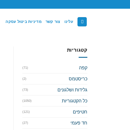
Ski
t
conten
עלינו
צור קשר
מדיניות ביטול עסקה
קטגוריות
קפה
(71)
כריסטמס
(2)
גלידות ושלגונים
(73)
כל הקטגוריות
(1050)
חטיפים
(121)
חד פעמי
(27)