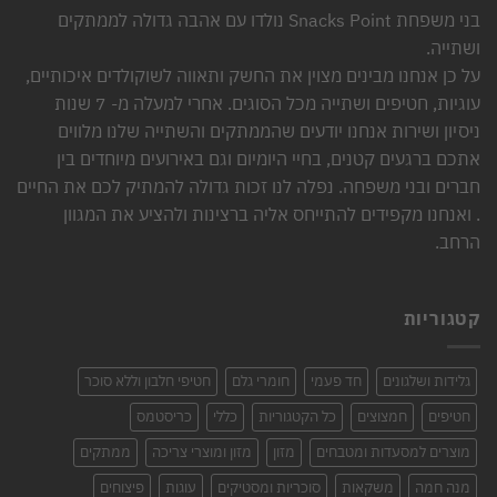
בני משפחת Snacks Point נולדו עם אהבה גדולה לממתקים
ושתייה.
על כן אנחנו מבינים מצוין את החשק ותאווה לשוקולדים איכותיים,
עוגיות, חטיפים ושתייה מכל הסוגים. אחרי למעלה מ- 7 שנות
ניסיון ושירות אנחנו יודעים שהממתקים והשתייה שלנו מלווים
אתכם ברגעים קטנים, בחיי היומיום וגם באירועים מיוחדים בין
חברים ובני משפחה. נפלה לנו זכות גדולה להמתיק לכם את החיים
. ואנחנו מקפידים להתייחס אליה ברצינות ולהציע את המגוון
הרחב.
קטגוריות
גלידות ושלגונים
חד פעמי
חומרי גלם
חטיפי חלבון וללא סוכר
חטיפים
חמצוצים
כל הקטגוריות
כללי
כריסטמס
מוצרים למסעדות ומטבחים
מזון
מזון ומוצרי צריכה
ממתקים
מנה חמה
משקאות
סוכריות ומסטיקים
עוגות
פיצוחים