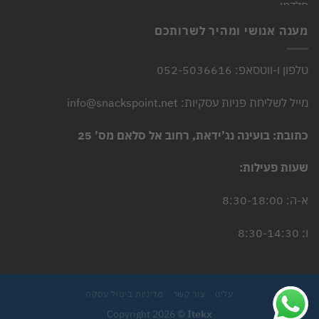
היה:
הוא:
4.90 ₪.
6.00 ₪.
מענה אנושי ומהיר לשרותכם
טלפון ו-ווטסאפ: 052-5036616
מייל לשליחת פניות עסקיות: info@snackspoint.net
כתובת: בועינה נג’ידאת, רחוב אל סלאם מס’ 25
שעות פעילות:
א-ה: 8:30-18:00
ו: 8:30-14:30
עלינו
צור קשר
מדיניות ביטול עסקה
Copyright 2026 ©
Itekx