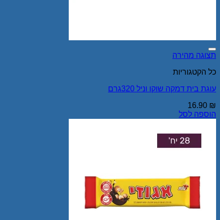
Add to wishlist
תצוגה מהירה
כל הקטגוריות
עוגת בית דמקה שוקו וניל 320גרם
16.90
₪
הוספה לסל