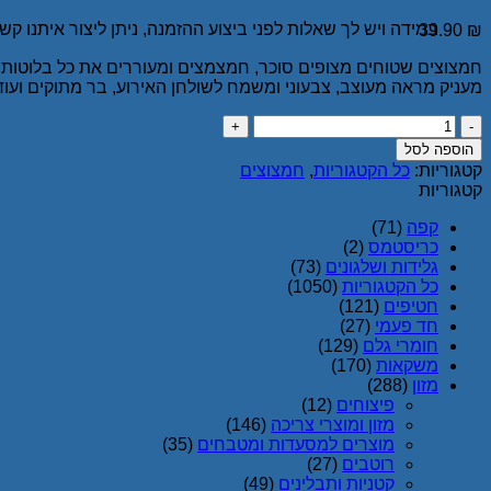
במידה ויש לך שאלות לפני ביצוע ההזמנה, ניתן ליצור איתנו קשר בטלפון 
39.90
₪
חמצוצים שטוחים מצופים סוכר, חמצמצים ומעוררים את כל בלוטות
מעניק מראה מעוצב, צבעוני ומשמח לשולחן האירוע, בר מתוקים ועוד
כמות
של
הוספה לסל
מארז
קטגוריות:
כל הקטגוריות
,
חמצוצים
חמצוצים
קטגוריות
מסוכרים
בטעם
קפה
(71)
פירות
כריסטמס
(2)
–
גלידות ושלגונים
(73)
צהוב
כל הקטגוריות
(1050)
כחול
חטיפים
(121)
חד פעמי
(27)
חומרי גלם
(129)
משקאות
(170)
מזון
(288)
פיצוחים
(12)
מזון ומוצרי צריכה
(146)
מוצרים למסעדות ומטבחים
(35)
רוטבים
(27)
קטניות ותבלינים
(49)