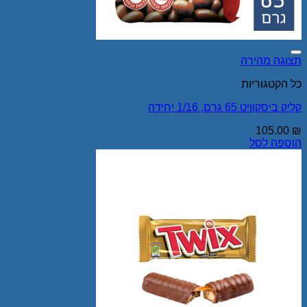
Add to wishlist
תצוגה מהירה
כל הקטגוריות
קליק ביסקוויט 65 גרם, 1/16 יחידה
105.00
₪
הוספה לסל