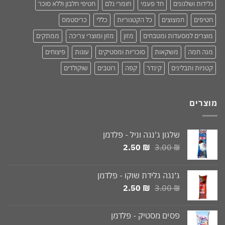
גלידות ושלגונים
חד פעמי
חומרי גלם
חטיפי חלבון וללא סוכר
חטיפים
חמצוצים
כל הקטגוריות
כללי
כריסטמס
מוצרים למסעדות ומטבחים
מזון
מזון ומוצרי צריכה
ממתקים
מנה חמה
משקאות
סוכריות ומסטיקים
עוגות
פיצוחים
קטניות ותבלינים
קינדר
קפה
רוטבים
שוקולדים
מוצרים
שלגון ג'נגה וניל - פלדמן
המחיר
המחיר
2.50
₪
3.00
₪
המקורי
הנוכחי
היה:
הוא:
ג׳נגה גלידת שוקו - פלדמן
2.50 ₪.
3.00 ₪.
המחיר
המחיר
2.50
₪
3.00
₪
המקורי
הנוכחי
היה:
הוא:
פסים מסטיק - פלדמן
2.50 ₪.
3.00 ₪.