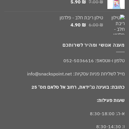
המחיר
המחיר
5.90
₪
7.00
₪
המקורי
הנוכחי
היה:
הוא:
טילון ריבת חלב - פלדמן
5.90 ₪.
7.00 ₪.
המחיר
המחיר
4.90
₪
6.00
₪
המקורי
הנוכחי
היה:
הוא:
4.90 ₪.
6.00 ₪.
מענה אנושי ומהיר לשרותכם
טלפון ו-ווטסאפ: 052-5036616
מייל לשליחת פניות עסקיות: info@snackspoint.net
כתובת: בועינה נג’ידאת, רחוב אל סלאם מס’ 25
שעות פעילות:
א-ה: 8:30-18:00
ו: 8:30-14:30