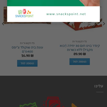
Add to
Add to
wishlist
wishlist
כל הקטגוריות
כל הקטגוריות
קינדר בוינו חום 30 יחידה (יבוא
עוגת בית שוקולד צ’יפס
מקביל) ללא כשרות
400גרם
89.90
₪
16.90
₪
הוספה לסל
הוספה לסל
עלינו