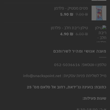
היה:
הוא:
פסים מסטיק - פלדמן
2.50 ₪.
3.00 ₪.
המחיר
המחיר
5.90
₪
7.00
₪
המקורי
הנוכחי
היה:
הוא:
טילון ריבת חלב - פלדמן
5.90 ₪.
7.00 ₪.
המחיר
המחיר
4.90
₪
6.00
₪
המקורי
הנוכחי
היה:
הוא:
4.90 ₪.
6.00 ₪.
מענה אנושי ומהיר לשרותכם
טלפון ו-ווטסאפ: 052-5036616
מייל לשליחת פניות עסקיות: info@snackspoint.net
כתובת: בועינה נג’ידאת, רחוב אל סלאם מס’ 25
שעות פעילות:
א-ה: 8:30-18:00