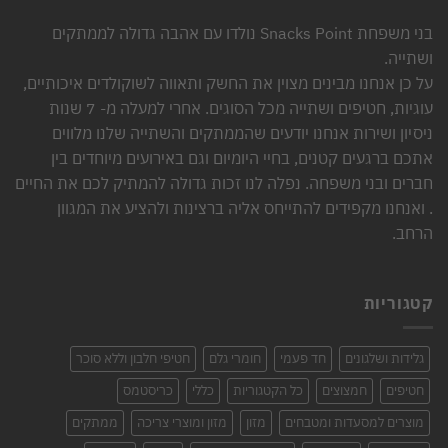
בני משפחת Snacks Point נולדו עם אהבה גדולה לממתקים
ושתייה.
על כן אנחנו מבינים מצוין את החשק ותאווה לשוקולדים איכותיים,
עוגיות, חטיפים ושתייה מכל הסוגים. אחרי למעלה מ- 7 שנות
ניסיון ושירות אנחנו יודעים שהממתקים והשתייה שלנו מלווים
אתכם ברגעים קטנים, בחיי היומיום וגם באירועים מיוחדים בין
חברים ובני משפחה. נפלה לנו זכות גדולה להמתיק לכם את החיים
. ואנחנו מקפידים להתייחס אליה ברצינות ולהציע את המגוון
הרחב.
קטגוריות
גלידות ושלגונים
חד פעמי
חומרי גלם
חטיפי חלבון וללא סוכר
חטיפים
חמצוצים
כל הקטגוריות
כללי
כריסטמס
מוצרים למסעדות ומטבחים
מזון
מזון ומוצרי צריכה
ממתקים