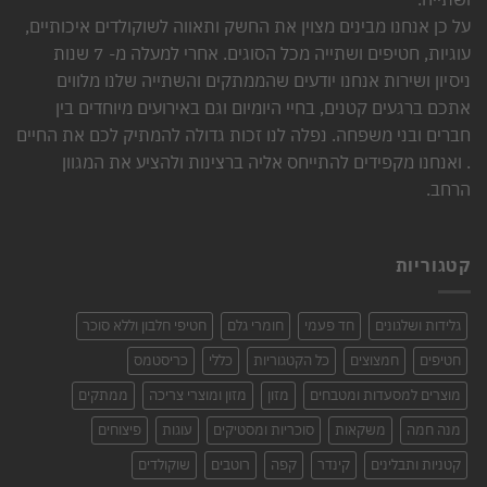
על כן אנחנו מבינים מצוין את החשק ותאווה לשוקולדים איכותיים,
עוגיות, חטיפים ושתייה מכל הסוגים. אחרי למעלה מ- 7 שנות
ניסיון ושירות אנחנו יודעים שהממתקים והשתייה שלנו מלווים
אתכם ברגעים קטנים, בחיי היומיום וגם באירועים מיוחדים בין
חברים ובני משפחה. נפלה לנו זכות גדולה להמתיק לכם את החיים
. ואנחנו מקפידים להתייחס אליה ברצינות ולהציע את המגוון
הרחב.
קטגוריות
גלידות ושלגונים
חד פעמי
חומרי גלם
חטיפי חלבון וללא סוכר
חטיפים
חמצוצים
כל הקטגוריות
כללי
כריסטמס
מוצרים למסעדות ומטבחים
מזון
מזון ומוצרי צריכה
ממתקים
מנה חמה
משקאות
סוכריות ומסטיקים
עוגות
פיצוחים
קטניות ותבלינים
קינדר
קפה
רוטבים
שוקולדים