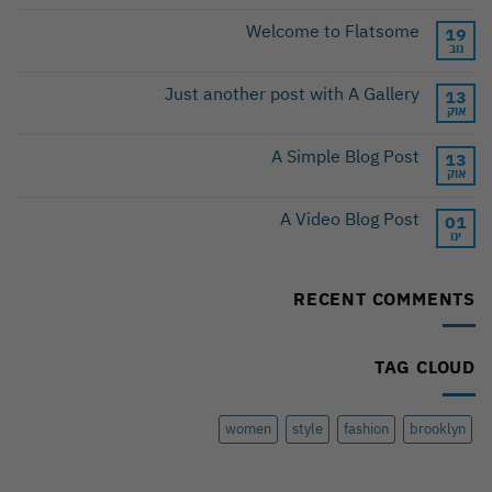
Welcome to Flatsome
19
נוב
Just another post with A Gallery
13
אוק
A Simple Blog Post
13
אוק
A Video Blog Post
01
ינו
RECENT COMMENTS
TAG CLOUD
women
style
fashion
brooklyn