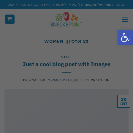
Ski
משלוח סיטונאי של משקאות לכל הארץ - לפרטים נוספים התקשרו 052-5036616
t
conten
פתח סרגל נגישות
תג ארכיון:
WOMEN
STYLE
Just a cool blog post with Images
POSTED ON
דצמבר 30, 2013
OMAR.SOLIMAN306
BY
30
דצמ