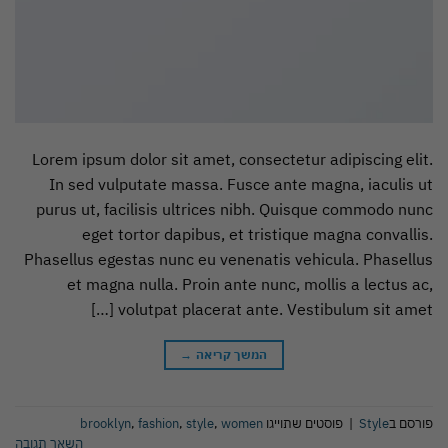
Lorem ipsum dolor sit amet, consectetur adipiscing elit.
In sed vulputate massa. Fusce ante magna, iaculis ut
purus ut, facilisis ultrices nibh. Quisque commodo nunc
eget tortor dapibus, et tristique magna convallis.
Phasellus egestas nunc eu venenatis vehicula. Phasellus
et magna nulla. Proin ante nunc, mollis a lectus ac,
volutpat placerat ante. Vestibulum sit amet […]
המשך קריאה
→
פורסם ב
Style
|
פוסטים שתוייגו
women
,
style
,
fashion
,
brooklyn
השאר תגובה