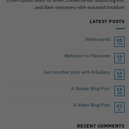
Lorem ipsum dolor sit amet, consectetuer adipiscing elit,
sed diam nonummy nibh euismod tincidunt.
LATEST POSTS
Hello world!
05
פבר
Welcome to Flatsome
19
נוב
Just another post with A Gallery
13
אוק
A Simple Blog Post
13
אוק
A Video Blog Post
01
ינו
RECENT COMMENTS