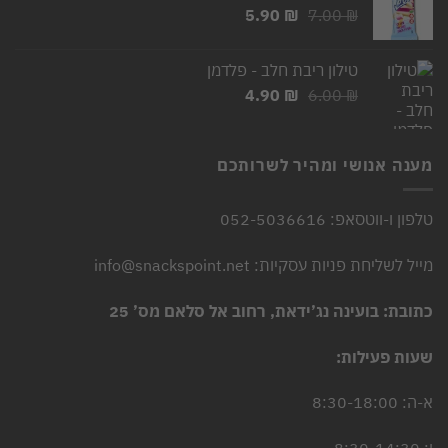
המחיר
המחיר
5.90
₪
7.00
₪
המקורי
הנוכחי
היה:
הוא:
טילון ריבת חלב - פלדמן
5.90 ₪.
7.00 ₪.
המחיר
המחיר
4.90
₪
6.00
₪
המקורי
הנוכחי
היה:
הוא:
4.90 ₪.
6.00 ₪.
מענה אנושי ומהיר לשרותכם
טלפון ו-ווטסאפ: 052-5036616
מייל לשליחת פניות עסקיות: info@snackspoint.net
כתובת: בועינה נג’ידאת, רחוב אל סלאם מס’ 25
שעות פעילות:
א-ה: 8:30-18:00