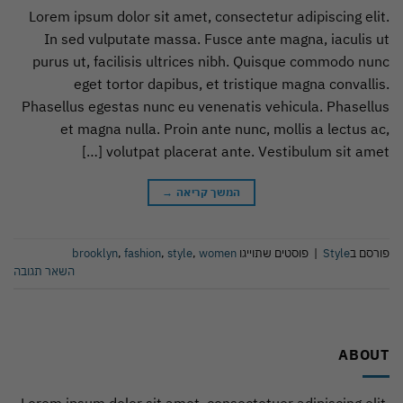
Lorem ipsum dolor sit amet, consectetur adipiscing elit.
In sed vulputate massa. Fusce ante magna, iaculis ut
purus ut, facilisis ultrices nibh. Quisque commodo nunc
eget tortor dapibus, et tristique magna convallis.
Phasellus egestas nunc eu venenatis vehicula. Phasellus
et magna nulla. Proin ante nunc, mollis a lectus ac,
volutpat placerat ante. Vestibulum sit amet […]
המשך קריאה
→
פורסם ב
Style
|
פוסטים שתוייגו
women
,
style
,
fashion
,
brooklyn
השאר תגובה
ABOUT