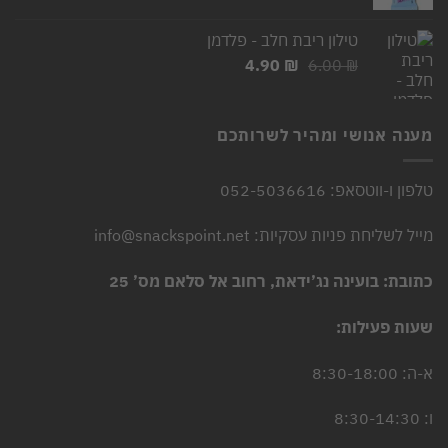
המקורי
הנוכחי
היה:
הוא:
טילון ריבת חלב - פלדמן
5.90 ₪.
7.00 ₪.
המחיר
המחיר
4.90
₪
6.00
₪
המקורי
הנוכחי
היה:
הוא:
4.90 ₪.
6.00 ₪.
מענה אנושי ומהיר לשרותכם
טלפון ו-ווטסאפ: 052-5036616
מייל לשליחת פניות עסקיות: info@snackspoint.net
כתובת: בועינה נג’ידאת, רחוב אל סלאם מס’ 25
שעות פעילות:
א-ה: 8:30-18:00
ו: 8:30-14:30