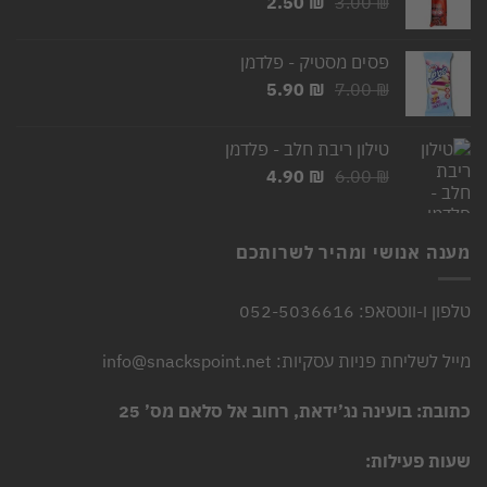
המחיר
המחיר
2.50
₪
3.00
₪
המקורי
הנוכחי
היה:
הוא:
פסים מסטיק - פלדמן
2.50 ₪.
3.00 ₪.
המחיר
המחיר
5.90
₪
7.00
₪
המקורי
הנוכחי
היה:
הוא:
טילון ריבת חלב - פלדמן
5.90 ₪.
7.00 ₪.
המחיר
המחיר
4.90
₪
6.00
₪
המקורי
הנוכחי
היה:
הוא:
4.90 ₪.
6.00 ₪.
מענה אנושי ומהיר לשרותכם
טלפון ו-ווטסאפ: 052-5036616
מייל לשליחת פניות עסקיות: info@snackspoint.net
כתובת: בועינה נג’ידאת, רחוב אל סלאם מס’ 25
שעות פעילות: