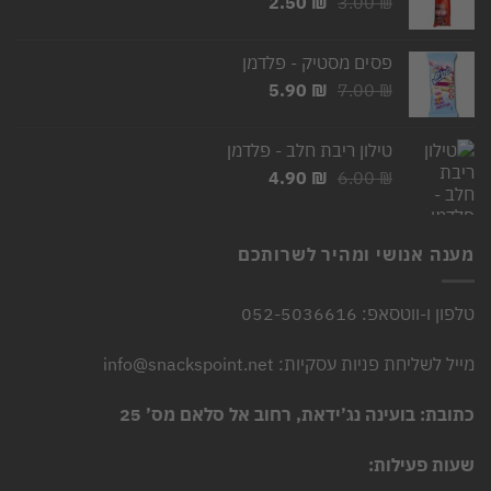
המחיר
המחיר
2.50
₪
3.00
₪
המקורי
הנוכחי
היה:
הוא:
פסים מסטיק - פלדמן
2.50 ₪.
3.00 ₪.
המחיר
המחיר
5.90
₪
7.00
₪
המקורי
הנוכחי
היה:
הוא:
טילון ריבת חלב - פלדמן
5.90 ₪.
7.00 ₪.
המחיר
המחיר
4.90
₪
6.00
₪
המקורי
הנוכחי
היה:
הוא:
4.90 ₪.
6.00 ₪.
מענה אנושי ומהיר לשרותכם
טלפון ו-ווטסאפ: 052-5036616
מייל לשליחת פניות עסקיות: info@snackspoint.net
כתובת: בועינה נג’ידאת, רחוב אל סלאם מס’ 25
שעות פעילות: