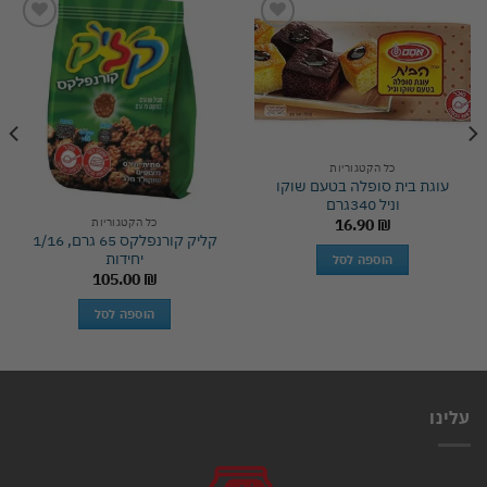
Add to
Add to
wishlist
wishlist
כל הקטגוריות
עוגת בית סופלה בטעם שוקו
וניל 340גרם
כל הקטגוריות
16.90
₪
קליק קורנפלקס 65 גרם, 1/16
יחידות
הוספה לסל
105.00
₪
הוספה לסל
עלינו