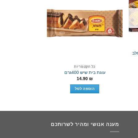
Add to wishlist
Ad
לב
כל הקטגו
כל הקטגוריות
עוגת בית שיש 400גרם
מקביל
14.90
₪
0.00
₪
הוספה לסל
הוספה 
מענה אנושי ומהיר לשרותכם