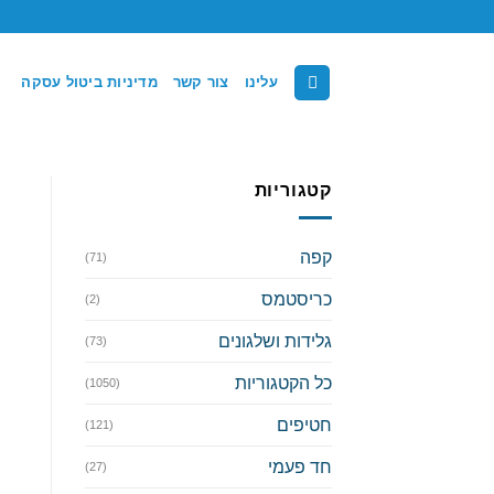
Ski
t
conten
עלינו
צור קשר
מדיניות ביטול עסקה
קטגוריות
קפה
(71)
כריסטמס
(2)
גלידות ושלגונים
(73)
כל הקטגוריות
(1050)
חטיפים
(121)
חד פעמי
(27)