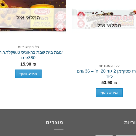
המלאי אזל
המלאי אזל
d to wishlist
Add to wishlist
כל הקטגוריות
עוגת בית שבת בראוניס ט.שקלד.ר.ח
380גרם
15.90
₪
כל הקטגוריות
מארז פסקזמן 2 גוד 20 יח’ – 36 גרם
מידע נוסף
ליח’
53.90
₪
מידע נוסף
ריות
מוצרים