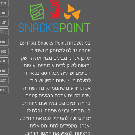
גליד
חומר
חטיפ
כללי
מוצר
בני משפחת Snacks Point נולדו עם
אהבה גדולה לממתקים ושתייה.
מזון 
על כן אנחנו מבינים מצוין את החשק
מנה
ותאווה לשוקולדים איכותיים, עוגיות,
סוכר
חטיפים ושתייה מכל הסוגים. אחרי
למעלה מ- 7 שנות ניסיון ושירות
קטני
אנחנו יודעים שהממתקים והשתייה
רוטב
שלנו מלווים אתכם ברגעים קטנים,
בחיי היומיום וגם באירועים מיוחדים
בין חברים ובני משפחה. נפלה לנו
זכות גדולה להמתיק לכם את החיים .
ואנחנו מקפידים להתייחס אליה
ברצינות ולהציע את המגוון הרחב.