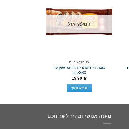
Add to
Add 
wishlist
wishli
המלאי אזל
המלאי 
כל הקטגוריות
כל הקטגו
עוגת בית שמרים בריוש שוקולד
מארז פסקזמן קרנאץ’ 1/12 יח
360גרם
.90
₪
15.90
₪
מידע נ
מידע נוסף
מענה אנושי ומהיר לשרותכם