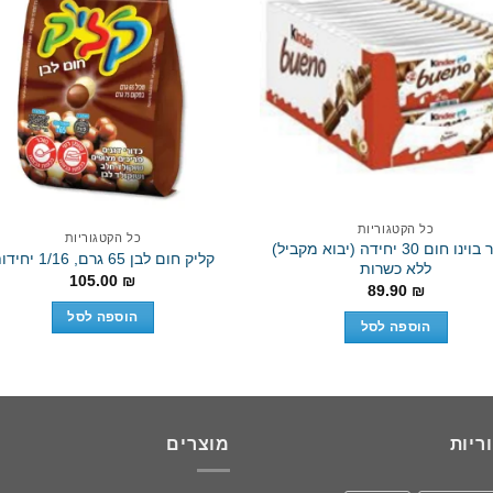
to
Add to
st
wishlist
כל הקטגוריות
כל הקטגוריות
קינדר בוינו חום 30 יחידה (יבוא מקביל)
קליק חום לבן 65 גרם, 1/16 יחידות
ללא כשרות
105.00
₪
89.90
₪
הוספה לסל
הוספה לסל
ריות
מוצרים