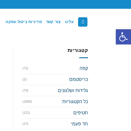
Ski
t
conten
עלינו
צור קשר
מדיניות ביטול עסקה
פתח סרגל נגישות
קטגוריות
קפה
(71)
כריסטמס
(2)
גלידות ושלגונים
(73)
כל הקטגוריות
(1050)
חטיפים
(121)
חד פעמי
(27)