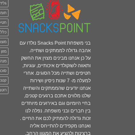
גליד
חומר
חטיפ
כללי
מוצר
בני משפחת Snacks Point נולדו עם
אהבה גדולה לממתקים ושתייה.
מזון 
על כן אנחנו מבינים מצוין את החשק
מנה
ותאווה לשוקולדים איכותיים, עוגיות,
סוכר
חטיפים ושתייה מכל הסוגים. אחרי
למעלה מ- 7 שנות ניסיון ושירות
קטני
אנחנו יודעים שהממתקים והשתייה
רוטב
שלנו מלווים אתכם ברגעים קטנים,
בחיי היומיום וגם באירועים מיוחדים
בין חברים ובני משפחה. נפלה לנו
זכות גדולה להמתיק לכם את החיים .
ואנחנו מקפידים להתייחס אליה
ברצינות ולהציע את המגוון הרחב.