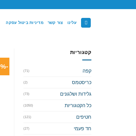
Ski
t
conten
עלינו
צור קשר
מדיניות ביטול עסקה
קטגוריות
-25%
קפה
(71)
כריסטמס
(2)
גלידות ושלגונים
(73)
כל הקטגוריות
(1050)
חטיפים
(121)
חד פעמי
(27)