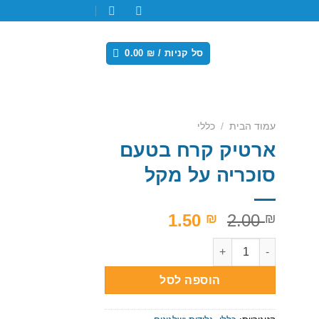
סל קניות /
₪
0.00
עמוד הבית
/
כללי
ארטיק קרח בטעם
סוכריה על מקל
המחיר
המחיר
1.50
2.00
₪
₪
המקורי
הנוכחי
כמות של ארטיק קרח בטעם סוכריה על מקל
Ad
היה:
הוא:
1.50 ₪.
2.00 ₪.
הוספה לסל