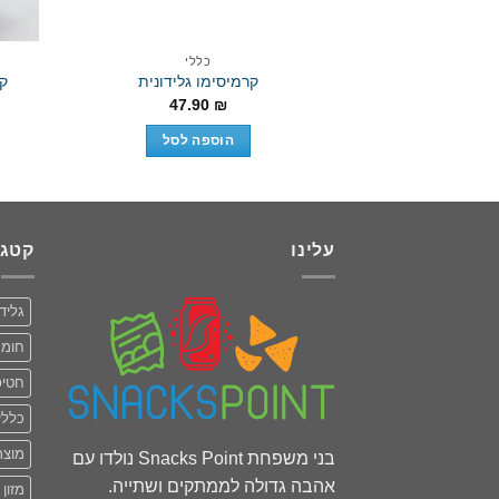
כללי
קרמיסימו גלידונית
קט
47.90
₪
הוספה לסל
עלינו
קטגו
גליד
חומר
חטיפ
כללי
מוצר
בני משפחת Snacks Point נולדו עם
אהבה גדולה לממתקים ושתייה.
מזון 