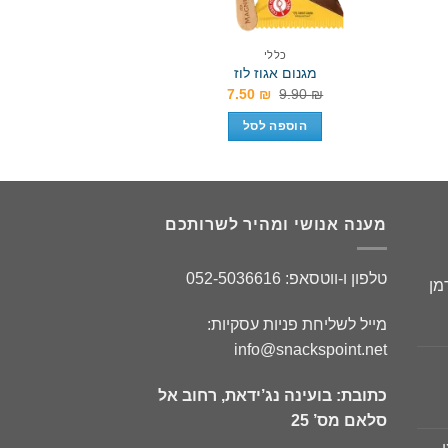
כללי
כללי
מגנום אגוז לוז
אקסטרים מטבע ע
המחיר
המחיר
.90
₪
7.50
₪
9.90
₪
המקורי
הנוכחי
היה:
הוא:
הוספה לסל
הוספה 
7.50 ₪.
9.90 ₪.
מענה אנושי ומהיר לשרותכם
טלפון ו-ווטסאפ: 052-5036616
מן
ר
מייל לשליחת פניות עסקיות:
חי
info@snackspoint.net
כתובת: בועינה נג’ידאת, רחוב אל
ר
סלאם מס’ 25
חי