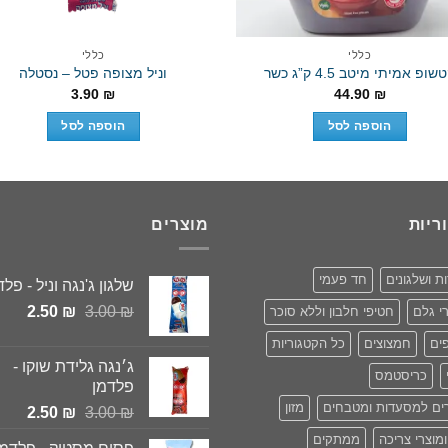
כללי
כללי
שופ אמיתי מיטב 4.5 ק”ג כשר
וניל מצופה פטל – נסטלה
3.90
₪
44.90
₪
הוספה לסל
הוספה לסל
ריות
מוצרים
ות ושלגונים
חד פעמי
שלגון ג'נגה וניל - פלד
המחיר
המחי
2.50
₪
3.00
₪
י גלם
חטיפי חלבון וללא סוכר
המקורי
הנוכ
ים
חמצוצים
כל הקטגוריות
היה:
הוא:
ג׳נגה גלידת שוקו -
2.50 ₪.
3.00 ₪.
כריסטמס
פלדמן
ים למסעדות ומטבחים
מזון
המחיר
המחי
2.50
₪
3.00
₪
המקורי
הנוכ
ומוצרי צריכה
ממתקים