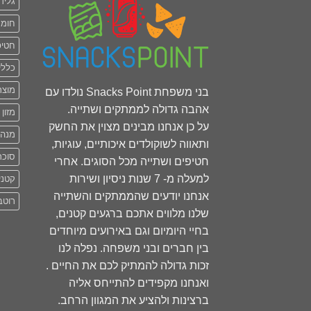
גליד
חומר
חטיפ
כללי
מוצר
בני משפחת Snacks Point נולדו עם
אהבה גדולה לממתקים ושתייה.
מזון 
על כן אנחנו מבינים מצוין את החשק
מנה
ותאווה לשוקולדים איכותיים, עוגיות,
סוכר
חטיפים ושתייה מכל הסוגים. אחרי
למעלה מ- 7 שנות ניסיון ושירות
קטני
אנחנו יודעים שהממתקים והשתייה
רוטב
שלנו מלווים אתכם ברגעים קטנים,
בחיי היומיום וגם באירועים מיוחדים
בין חברים ובני משפחה. נפלה לנו
זכות גדולה להמתיק לכם את החיים .
ואנחנו מקפידים להתייחס אליה
ברצינות ולהציע את המגוון הרחב.