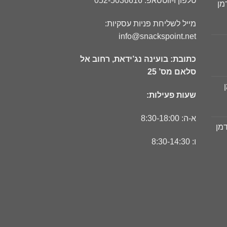
טלפון ו-ווטסאפ: 052-5036616
מן
ר
מייל לשליחת פניות עסקיות:
חי
info@snackspoint.net
כתובת: בועינה נג’ידאת, רחוב אל
ר
סלאם מס’ 25
חי
שעות פעילות:
ר
חי
א-ה: 8:30-18:00
דמן
ר
ו: 8:30-14:30
חי