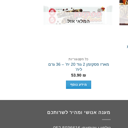
המלאי אזל
Add to wishlist
Ad
כל הקטגוריות
כל הקטגו
מארז פסקזמן 2 גוד 20 יח’ – 36 גרם
מארז פסקזמן קלאסי 1/30 יח
ליח’
9.90
₪
53.90
₪
הוספה 
מידע נוסף
מענה אנושי ומהיר לשרותכם