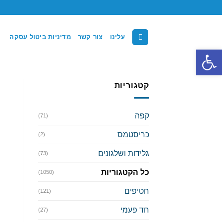
Ski
t
conten
עלינו
צור קשר
מדיניות ביטול עסקה
פתח סרגל נגישות
קטגוריות
קפה
(71)
כריסטמס
(2)
גלידות ושלגונים
(73)
כל הקטגוריות
(1050)
חטיפים
(121)
חד פעמי
(27)