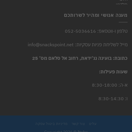
המקורי
הנוכחי
היה:
הוא:
4.90 ₪.
6.00 ₪.
מענה אנושי ומהיר לשרותכם
טלפון ו-ווטסאפ: 052-5036616
מייל לשליחת פניות עסקיות: info@snackspoint.net
כתובת: בועינה נג’ידאת, רחוב אל סלאם מס’ 25
שעות פעילות:
א-ה: 8:30-18:00
ו: 8:30-14:30
עלינו
צור קשר
מדיניות ביטול עסקה
Copyright 2026 ©
Itekx