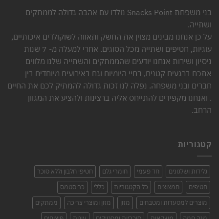
בני משפחת Snacks Point נולדו עם אהבה גדולה לממתקים
ושתייה.
על כן אנחנו מבינים מצוין את החשק ותאווה לשוקולדים איכותיים,
עוגיות, חטיפים ושתייה מכל הסוגים. אחרי למעלה מ- 7 שנות
ניסיון ושירות אנחנו יודעים שהממתקים והשתייה שלנו מלווים
אתכם ברגעים קטנים, בחיי היומיום וגם באירועים מיוחדים בין
חברים ובני משפחה. נפלה לנו זכות גדולה להמתיק לכם את החיים
. ואנחנו מקפידים להתייחס אליה ברצינות ולהציע את המגוון
הרחב.
קטגוריות
גלידות ושלגונים
חד פעמי
חומרי גלם
חטיפי חלבון וללא סוכר
חטיפים
חמצוצים
כל הקטגוריות
כללי
כריסטמס
מוצרים למסעדות ומטבחים
מזון
מזון ומוצרי צריכה
ממתקים
מנה חמה
משקאות
סוכריות ומסטיקים
עוגות
פיצוחים