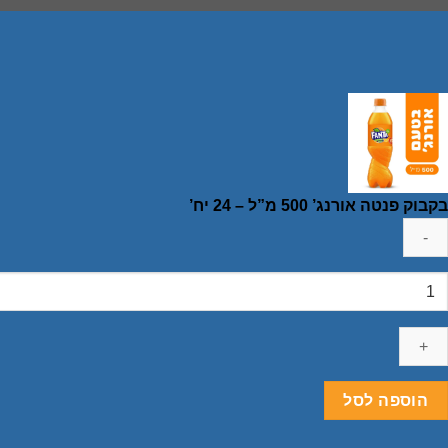
בקבוק פנטה אורנג’ 500 מ”ל – 24 יח’
מות
ל
קבוק
נטה
ורנג'
50
הוספה לסל
"ל