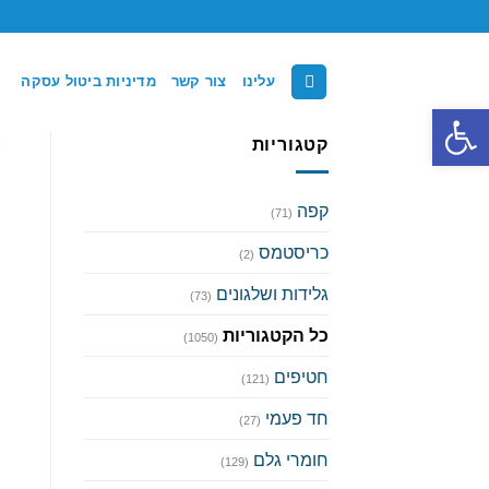
Ski
t
conten
עלינו
צור קשר
מדיניות ביטול עסקה
פתח סרגל נגישות
קטגוריות
קפה
(71)
כריסטמס
(2)
גלידות ושלגונים
(73)
כל הקטגוריות
(1050)
חטיפים
(121)
חד פעמי
(27)
חומרי גלם
(129)