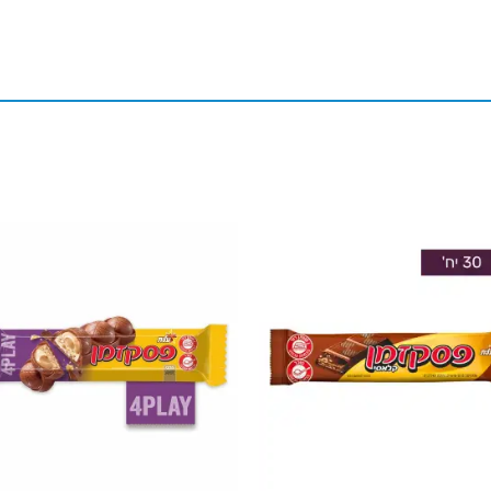
to
Add to
st
wishlist