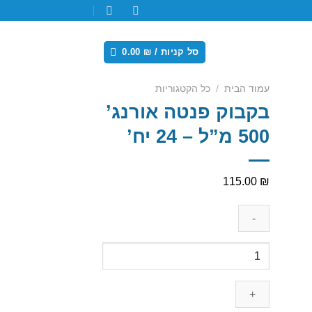
סל קניות /
₪
0.00
עמוד הבית
/
כל הקטגוריות
בקבוק פנטה אורנג’
500 מ”ל – 24 יח’
Add
wishl
115.00
₪
כמות
של
בקבוק
פנטה