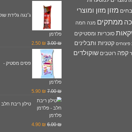
מס
המקורי
הנוכחי
מזון
מזון ומוצרי
היה:
הוא:
חים
ג׳נגה גלידת שוקו
2.50 ₪.
3.00 ₪.
ממתקים
כה
מנה חמה
אות
סוכריות ומסטיקים
פלדמן
קטניות ותבלינים
המחיר
המחיר
2.50
₪
3.00
₪
פיצוחים
המקורי
הנוכחי
שוקולדים
קפה
רוטבים
ר
היה:
הוא:
פסים מסטיק -
2.50 ₪.
3.00 ₪.
פלדמן
המחיר
המחיר
5.90
₪
7.00
₪
המקורי
הנוכחי
טילון ריבת חלב -
היה:
הוא:
5.90 ₪.
7.00 ₪.
פלדמן
המחיר
המחיר
4.90
₪
6.00
₪
המקורי
הנוכחי