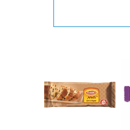
Add to
Add 
wishlist
wishli