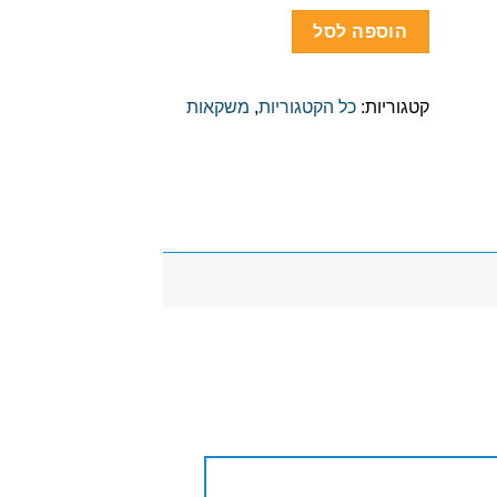
אורנג'
500
הוספה לסל
מ"ל
-
24
קטגוריות:
כל הקטגוריות
,
משקאות
יח'