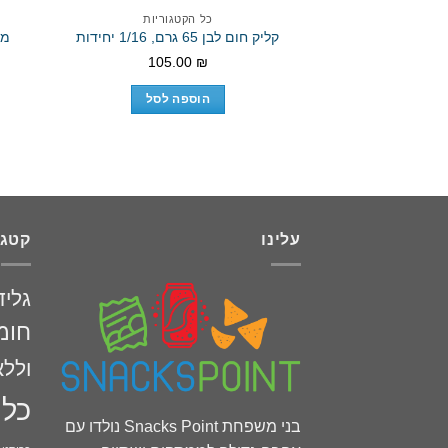
כל הקטגוריות
קליק חום לבן 65 גרם, 1/16 יחידות
מאר
105.00
₪
הוספה לסל
עלינו
קטגו
גליד
חומ
וללא
כל 
בני משפחת Snacks Point נולדו עם