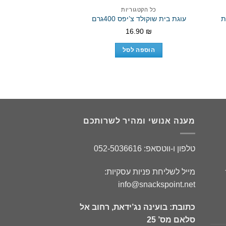
כל הקטגוריות
כל הקטגו
קינדר
עוגת בית שוקולד צ’יפס 400גרם
ללא כש
16.90
₪
.90
₪
הוספה לסל
הוספה 
מענה אנושי ומהיר לשרותכם
טלפון ו-ווטסאפ: 052-5036616
מייל לשליחת פניות עסקיות:
info@snackspoint.net
כתובת: בועינה נג’ידאת, רחוב אל
סלאם מס’ 25