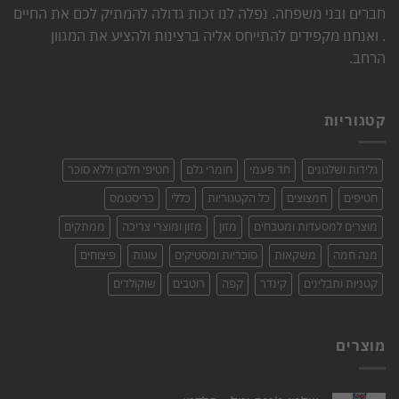
חברים ובני משפחה. נפלה לנו זכות גדולה להמתיק לכם את החיים
. ואנחנו מקפידים להתייחס אליה ברצינות ולהציע את המגוון
הרחב.
קטגוריות
גלידות ושלגונים
חד פעמי
חומרי גלם
חטיפי חלבון וללא סוכר
חטיפים
חמצוצים
כל הקטגוריות
כללי
כריסטמס
מוצרים למסעדות ומטבחים
מזון
מזון ומוצרי צריכה
ממתקים
מנה חמה
משקאות
סוכריות ומסטיקים
עוגות
פיצוחים
קטניות ותבלינים
קינדר
קפה
רוטבים
שוקולדים
מוצרים