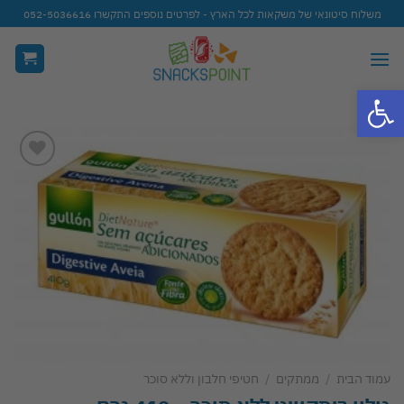
Ski
משלוח סיטונאי של משקאות לכל הארץ - לפרטים נוספים התקשרו 052-5036616
t
conten
פתח סרגל נגישות
Add to
wishlist
עמוד הבית
/
ממתקים
/
חטיפי חלבון וללא סוכר