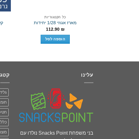
כל הקטגוריות
מארז אגוזי 1/28 יחידות
קליק 
112.90
₪
הוספה לסל
עלינו
קטגו
גליד
חומר
חטיפ
כללי
מוצר
בני משפחת Snacks Point נולדו עם