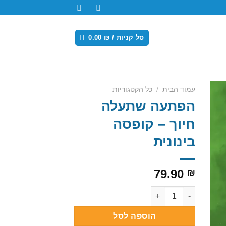
סל קניות /
₪
0.00
עמוד הבית
/
כל הקטגוריות
הפתעה שתעלה
Add
חיוך – קופסה
wishl
בינונית
79.90
₪
כמות של הפתעה שתעלה חיוך - קופסה בינונית
הוספה לסל