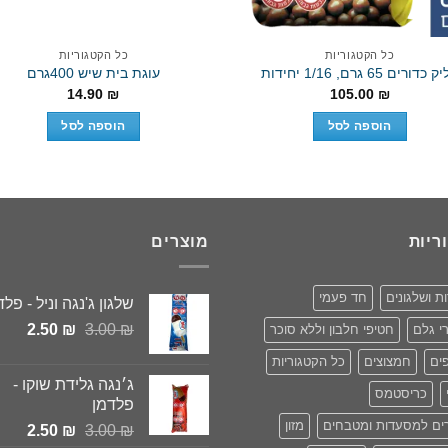
כל הקטגוריות
כל הקטגוריות
כדורים 65 גרם, 1/16 יחידות
עוגת בית שיש 400גרם
14.90
₪
105.00
₪
הוספה לסל
הוספה לסל
ריות
מוצרים
ות ושלגונים
חד פעמי
שלגון ג'נגה וניל - פלד
המחיר
המחי
2.50
₪
3.00
₪
י גלם
חטיפי חלבון וללא סוכר
המקורי
הנוכ
ים
חמצוצים
כל הקטגוריות
היה:
הוא:
ג׳נגה גלידת שוקו -
2.50 ₪.
3.00 ₪.
כריסטמס
פלדמן
ים למסעדות ומטבחים
מזון
המחיר
המחי
2.50
₪
3.00
₪