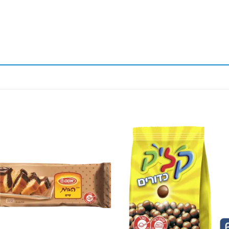
to
Add to
st
wishlist