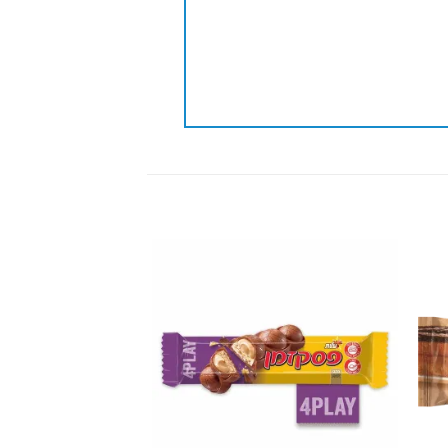
Add to
Add 
wishlist
wishli