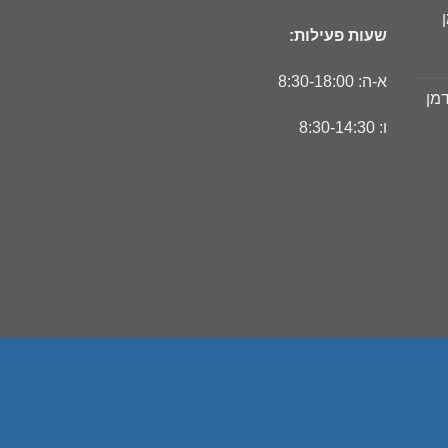
חי
שעות פעילות:
ר
חי
א-ה: 8:30-18:00
דמן
ר
ו: 8:30-14:30
חי