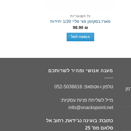
כל הקטגוריות
כל הקטגו
לוואקר טורטינה שו
מארז בסקזמן פור פליי 1/20 יחידות
בקרם אגוזי לוז 24 יחי
98.90
₪
.00
₪
הוספה לסל
הוספה 
מענה אנושי ומהיר לשרותכם
טלפון ו-ווטסאפ: 052-5036616
מן
ר
מייל לשליחת פניות עסקיות:
חי
info@snackspoint.net
כתובת: בועינה נג’ידאת, רחוב אל
ר
סלאם מס’ 25