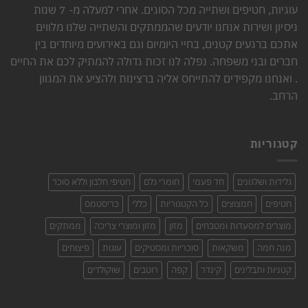
עוגיות, חטיפים ושתייה מכל הסוגים. אחרי למעלה מ- 7 שנות
ניסיון ושירות אנחנו יודעים שהממתקים והשתייה שלנו מלווים
אתכם ברגעים קטנים, בחיי היומיום וגם באירועים מיוחדים בין
חברים ובני משפחה. נפלה לנו זכות גדולה להמתיק לכם את החיים
. ואנחנו מקפידים להתייחס אליה ברצינות ולהציע את המגוון
הרחב.
קטגוריות
גלידות ושלגונים
חד פעמי
חומרי גלם
חטיפי חלבון וללא סוכר
חטיפים
חמצוצים
כל הקטגוריות
כללי
כריסטמס
מוצרים למסעדות ומטבחים
מזון
מזון ומוצרי צריכה
ממתקים
מנה חמה
משקאות
סוכריות ומסטיקים
עוגות
פיצוחים
קטניות ותבלינים
קינדר
קפה
רוטבים
שוקולדים