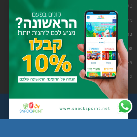
×
טלפון ו-ווטסאפ: 052-5036616
מייל לשליחת פניות עסקיות: info@snackspoint.net
כתובת: בועינה נג’ידאת, רחוב אל סלאם מס’ 25
שעות פעילות:
א-ה: 8:30-18:00
ו: 8:30-14:30
עלינו
צור קשר
מדיניות ביטול עסקה
Copyright 2026 ©
Itekx