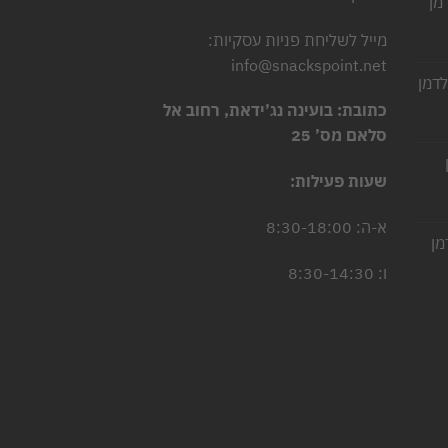
מן
יר
מייל לשליחת פניות עסקיות:
חי
info@snackspoint.net
לדמן
2.
יר
כתובת: בועינה נג’ידאת, רחוב אל
חי
סלאם מס’ 25
2.
שעות פעילות:
יר
חי
א-ה: 8:30-18:00
מן
5.
יר
ו: 8:30-14:30
חי
4.