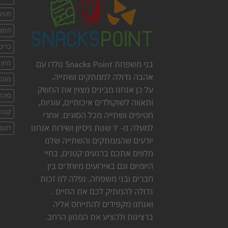
חטיפי
חמצו
כריס
מזון
בני משפחת Snacks Point נולדו עם
אהבה גדולה לממתקים ושתייה.
מנה 
על כן אנחנו מבינים מצוין את החשק
סוכר
ותאווה לשוקולדים איכותיים, עוגיות,
קטני
חטיפים ושתייה מכל הסוגים. אחרי
למעלה מ- 7 שנות ניסיון ושירות אנחנו
רוטב
יודעים שהממתקים והשתייה שלנו
מלווים אתכם ברגעים קטנים, בחיי
היומיום וגם באירועים מיוחדים בין
חברים ובני משפחה. נפלה לנו זכות
גדולה להמתיק לכם את החיים .
ואנחנו מקפידים להתייחס אליה
ברצינות ולהציע את המגוון הרחב.