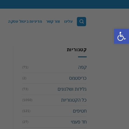
Ski
t
conten
עלינו
צור קשר
מדיניות ביטול עסקה
פתח סרגל נגישות
קטגוריות
קפה
(71)
כריסטמס
(2)
גלידות ושלגונים
(73)
כל הקטגוריות
(1050)
חטיפים
(121)
חד פעמי
(27)