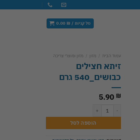
סל קניות /
₪
0.00
עמוד הבית
/
מזון
/
מזון ומוצרי צריכה
זיתא חצילים
Add 
כבושים_540 גרם
wishl
5.90
₪
כמות של זיתא חצילים כבושים_540 גרם
הוספה לסל