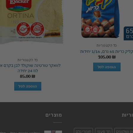
st
wishlist
כל הקטגוריות
ליק כריות 65 גרם, 1/16 יחידות
105.00
₪
כל הקטגוריות
לוואקר טורטינה שוקולד לבן בקרם אגו
הוספה לסל
לוז 24 יחידה
85.00
₪
הוספה לסל
ריות
מוצרים
ת ושלגונים
חד פעמי
חומרי גלם