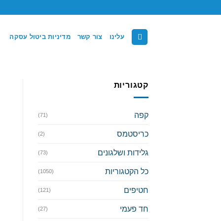
Ski
t
conten
עלינו
צור קשר
מדיניות ביטול עסקה
קטגוריות
קפה
(71)
כריסטמס
(2)
גלידות ושלגונים
(73)
כל הקטגוריות
(1050)
חטיפים
(121)
חד פעמי
(27)