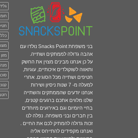
גליד
חומר
חטיפ
כללי
מוצר
בני משפחת Snacks Point נולדו עם
אהבה גדולה לממתקים ושתייה.
מזון 
על כן אנחנו מבינים מצוין את החשק
מנה
ותאווה לשוקולדים איכותיים, עוגיות,
סוכר
חטיפים ושתייה מכל הסוגים. אחרי
למעלה מ- 7 שנות ניסיון ושירות
קטני
אנחנו יודעים שהממתקים והשתייה
רוטב
שלנו מלווים אתכם ברגעים קטנים,
בחיי היומיום וגם באירועים מיוחדים
בין חברים ובני משפחה. נפלה לנו
זכות גדולה להמתיק לכם את החיים .
ואנחנו מקפידים להתייחס אליה