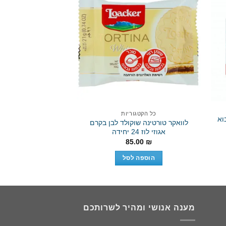
Add to
Add 
wishlist
wishli
המלאי 
כל הקטגוריות
כל הקטגו
ת (יבוא
לוואקר טורטינה שוקולד לבן בקרם
אגוזי לוז 24 יחידה
ליח’
.90
₪
85.00
₪
הוספה לסל
מידע נ
מענה אנושי ומהיר לשרותכם