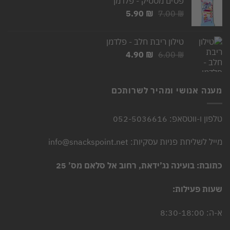
פסים מסטיק - פלדמן
2.50 ₪.
3.00 ₪.
המחיר
המחיר
5.90
₪
7.00
₪
המקורי
הנוכחי
היה:
הוא:
טילון ריבת חלב - פלדמן
5.90 ₪.
7.00 ₪.
המחיר
המחיר
4.90
₪
6.00
₪
המקורי
הנוכחי
היה:
הוא:
4.90 ₪.
6.00 ₪.
מענה אנושי ומהיר לשרותכם
טלפון ו-ווטסאפ: 052-5036616
מייל לשליחת פניות עסקיות: info@snackspoint.net
כתובת: בועינה נג’ידאת, רחוב אל סלאם מס’ 25
שעות פעילות:
א-ה: 8:30-18:00