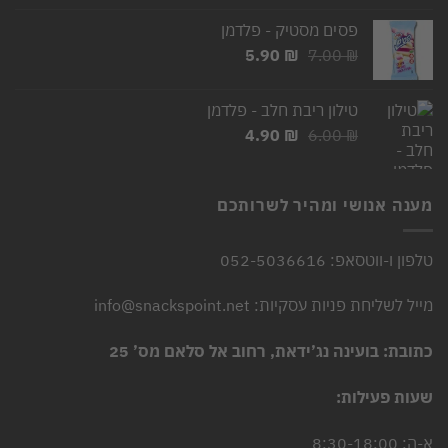
היה:
הוא:
פסים מסטיק - פלדמן
2.50 ₪.
3.00 ₪.
המחיר
המחיר
5.90
₪
7.00
₪
המקורי
הנוכחי
היה:
הוא:
טילון ריבת חלב - פלדמן
5.90 ₪.
7.00 ₪.
המחיר
המחיר
4.90
₪
6.00
₪
המקורי
הנוכחי
היה:
הוא:
4.90 ₪.
6.00 ₪.
מענה אנושי ומהיר לשרותכם
טלפון ו-ווטסאפ: 052-5036616
מייל לשליחת פניות עסקיות: info@snackspoint.net
כתובת: בועינה נג’ידאת, רחוב אל סלאם מס’ 25
שעות פעילות:
א-ה: 8:30-18:00