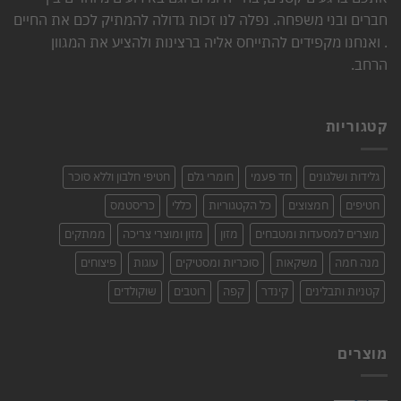
חברים ובני משפחה. נפלה לנו זכות גדולה להמתיק לכם את החיים
. ואנחנו מקפידים להתייחס אליה ברצינות ולהציע את המגוון
הרחב.
קטגוריות
גלידות ושלגונים
חד פעמי
חומרי גלם
חטיפי חלבון וללא סוכר
חטיפים
חמצוצים
כל הקטגוריות
כללי
כריסטמס
מוצרים למסעדות ומטבחים
מזון
מזון ומוצרי צריכה
ממתקים
מנה חמה
משקאות
סוכריות ומסטיקים
עוגות
פיצוחים
קטניות ותבלינים
קינדר
קפה
רוטבים
שוקולדים
מוצרים