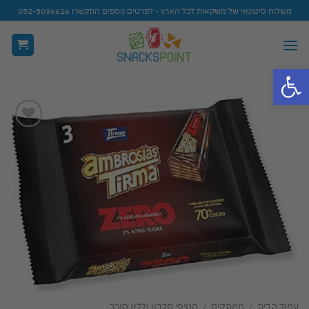
Ski
משלוח סיטונאי של משקאות לכל הארץ - לפרטים נוספים התקשרו 052-5036616
t
conten
פתח סרגל נגישות
Add to
wishlist
עמוד הבית
/
ממתקים
/
חטיפי חלבון וללא סוכר