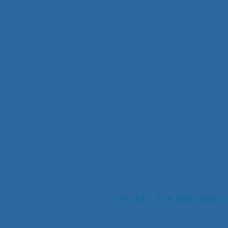
– 24 יח’”