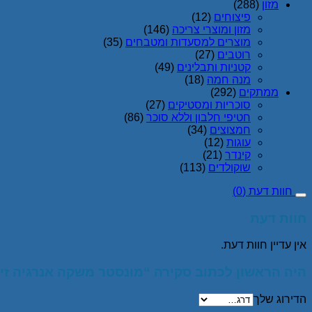
מזון
(288)
פיצוחים
(12)
מזון ומוצרי צריכה
(146)
מוצרים למסעדות ומטבחים
(35)
רוטבים
(27)
קטניות ותבלינים
(49)
מנה חמה
(18)
ממתקים
(292)
סוכריות ומסטיקים
(27)
חטיפי חלבון וללא סוכר
(86)
חמצוצים
(34)
עוגות
(12)
קינדר
(21)
שוקולדים
(113)
חוות דעת (0)
חוות דעת
אין עדיין חוות דעת.
היה הראשון לכתוב סקירה “מונסטר משקה אנרגיה זירו אננס 500 מ”ל 
הדירוג שלך