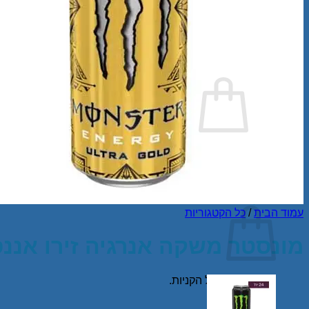
עבור:
עלינו
צור קשר
מדיניות ביטול עסקה
סל קניות /
₪
0.00
אין מוצרים בסל הקניות.
חזור לחנות
סל קניות
עמוד הבית
/
כל הקטגוריות
מונסטר משקה אנרגיה זירו אננס 500 מ”ל – 24 י
אין מוצרים בסל הקניות.
חזור לחנות