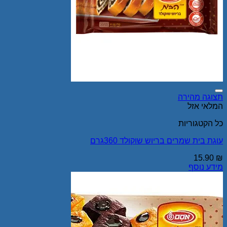
Add to wishlist
תצוגה מהירה
המלאי אזל
כל הקטגוריות
עוגת בית שמרים בריוש שוקולד 360גרם
15.90
₪
מידע נוסף