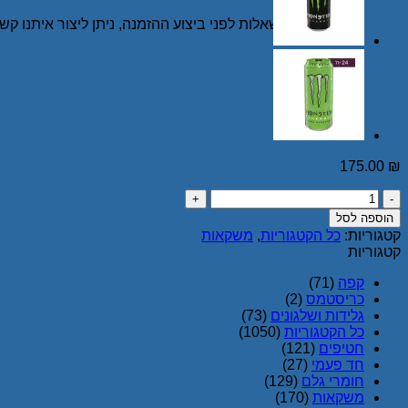
במידה ויש לך שאלות לפני ביצוע ההזמנה, ניתן ליצור איתנו קשר בטלפון 
175.00
₪
כמות
של
הוספה לסל
מונסטר
קטגוריות:
כל הקטגוריות
,
משקאות
משקה
קטגוריות
אנרגיה
זירו
קפה
(71)
אננס
כריסטמס
(2)
500
גלידות ושלגונים
(73)
מ”ל
כל הקטגוריות
(1050)
-
חטיפים
(121)
24
חד פעמי
(27)
יח'
חומרי גלם
(129)
משקאות
(170)