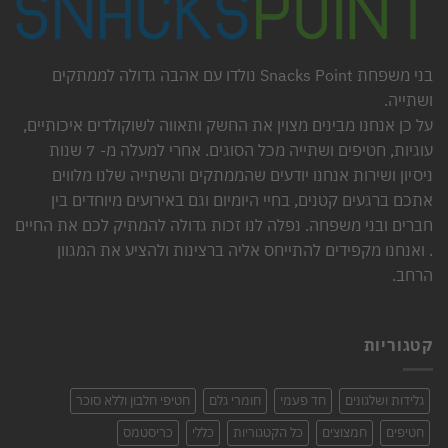
בני משפחת Snacks Point נולדו עם אהבה גדולה לממתקים
ושתייה.
על כן אנחנו מבינים מצוין את החשק ותאווה לשוקולדים איכותיים,
עוגיות, חטיפים ושתייה מכל הסוגים. אחרי למעלה מ- 7 שנות
ניסיון ושירות אנחנו יודעים שהממתקים והשתייה שלנו מלווים
אתכם ברגעים קטנים, בחיי היומיום וגם באירועים מיוחדים בין
חברים ובני משפחה. נפלה לנו זכות גדולה להמתיק לכם את החיים
. ואנחנו מקפידים להתייחס אליה ברצינות ולהציע את המגוון
הרחב.
קטגוריות
גלידות ושלגונים
חד פעמי
חומרי גלם
חטיפי חלבון וללא סוכר
חטיפים
חמצוצים
כל הקטגוריות
כללי
כריסטמס