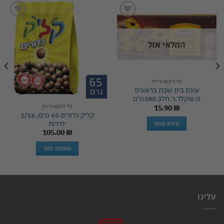
Add to
Add to
wishlist
wishlist
המלאי אזל
כל הקטגוריות
עוגת בית שבת בראוניס
ט.שקלד.ר.חלב 380גרם
כל הקטגוריות
15.90
₪
קליק כדורים 65 גרם, 1/16
יחידות
מידע נוסף
105.00
₪
הוספה לסל
עלינו