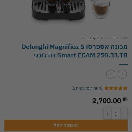
עמוד הבית
/
כל הקטגוריות
מכונת אספרסו Delonghi Magnifica S
Smart ECAM 250.33.TB דה לונגי
(חוות דעת לקוח
1
)
1
מדורג
5.00
2,700.00
₪
מתוך 5
מבוסס על
דירוגים של
כמות של מכונת אספרסו Delonghi Magnifica S Smart ECAM 250.33.TB דה לונגי
לקוחות
הוספה לסל