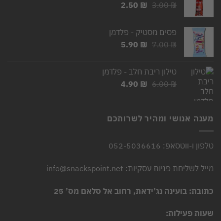
המחיר
המחיר
2.50
₪
3.00
₪
המקורי
הנוכחי
היה:
הוא:
פסים מסטיק - פלדמן
2.50 ₪.
3.00 ₪.
המחיר
המחיר
5.90
₪
7.00
₪
המקורי
הנוכחי
היה:
הוא:
טילון ריבת חלב - פלדמן
5.90 ₪.
7.00 ₪.
המחיר
המחיר
4.90
₪
6.00
₪
המקורי
הנוכחי
היה:
הוא:
4.90 ₪.
6.00 ₪.
מענה אנושי ומהיר לשרותכם
טלפון ו-ווטסאפ: 052-5036616
מייל לשליחת פניות עסקיות: info@snackspoint.net
כתובת: בועינה נג’ידאת, רחוב אל סלאם מס’ 25
שעות פעילות: