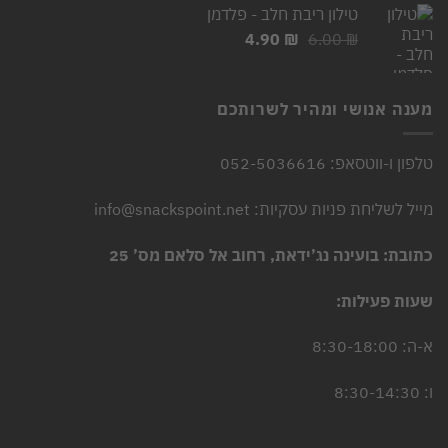
טילון ריבת חלב - פלדמן
5.90 ₪.
7.00 ₪.
המחיר
המחיר
4.90
₪
6.00
₪
המקורי
הנוכחי
היה:
הוא:
4.90 ₪.
6.00 ₪.
מענה אנושי ומהיר לשרותכם
טלפון ו-ווטסאפ: 052-5036616
מייל לשליחת פניות עסקיות: info@snackspoint.net
כתובת: בועינה נג’ידאת, רחוב אל סלאם מס’ 25
שעות פעילות:
א-ה: 8:30-18:00
ו: 8:30-14:30