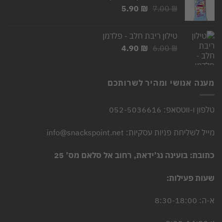
המחיר
המחיר
5.90
₪
7.00
₪
המקורי
הנוכחי
היה:
הוא:
טילון ריבת חלב - פלדמן
5.90 ₪.
7.00 ₪.
המחיר
המחיר
4.90
₪
6.00
₪
המקורי
הנוכחי
היה:
הוא:
4.90 ₪.
6.00 ₪.
מענה אנושי ומהיר לשרותכם
טלפון ו-ווטסאפ: 052-5036616
מייל לשליחת פניות עסקיות: info@snackspoint.net
כתובת: בועינה נג’ידאת, רחוב אל סלאם מס’ 25
שעות פעילות:
א-ה: 8:30-18:00