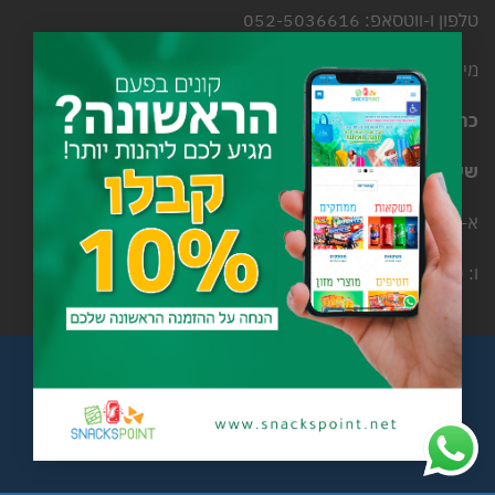
טלפון ו-ווטסאפ: 052-5036616
×
מייל לשליחת פניות עסקיות: info@snackspoint.net
כתובת: בועינה נג’ידאת, רחוב אל סלאם מס’ 25
שעות פעילות:
א-ה: 8:30-18:00
ו: 8:30-14:30
עלינו
צור קשר
מדיניות ביטול עסקה
Copyright 2026 ©
Itekx