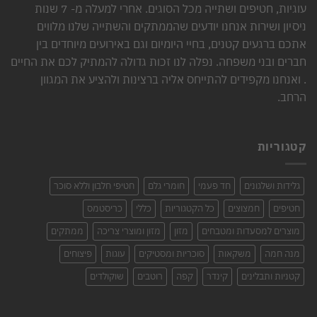
עוגיות, חטיפים ושתייה מכל הסוגים. אחרי למעלה מ- 7 שנות
ניסיון ושירות אנחנו יודעים שהממתקים והשתייה שלנו מלווים
אתכם ברגעים קטנים, בחיי היומיום וגם באירועים מיוחדים בין
חברים ובני משפחה. נפלה לנו זכות גדולה להמתיק לכם את החיים
. ואנחנו מקפידים להתייחס אליה ברצינות ולהציע את המגוון
הרחב.
קטגוריות
גלידות ושלגונים
חד פעמי
חומרי גלם
חטיפי חלבון וללא סוכר
חטיפים
חמצוצים
כל הקטגוריות
כללי
כריסטמס
מוצרים למסעדות ומטבחים
מזון
מזון ומוצרי צריכה
ממתקים
מנה חמה
משקאות
סוכריות ומסטיקים
עוגות
פיצוחים
קטניות ותבלינים
קינדר
קפה
רוטבים
שוקולדים