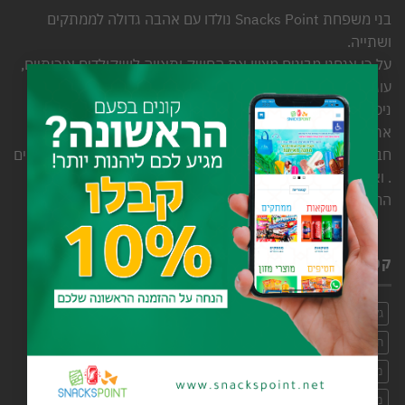
בני משפחת Snacks Point נולדו עם אהבה גדולה לממתקים
ושתייה.
על כן אנחנו מבינים מצוין את החשק ותאווה לשוקולדים איכותיים,
×
עוגיות, חטיפים ושתייה מכל הסוגים. אחרי למעלה מ- 7 שנות
ניסיון ושירות אנחנו יודעים שהממתקים והשתייה שלנו מלווים
אתכם ברגעים קטנים, בחיי היומיום וגם באירועים מיוחדים בין
חברים ובני משפחה. נפלה לנו זכות גדולה להמתיק לכם את החיים
. ואנחנו מקפידים להתייחס אליה ברצינות ולהציע את המגוון
הרחב.
קטגוריות
גלידות ושלגונים
חד פעמי
חומרי גלם
חטיפי חלבון וללא סוכר
חטיפים
חמצוצים
כל הקטגוריות
כללי
כריסטמס
מוצרים למסעדות ומטבחים
מזון
מזון ומוצרי צריכה
ממתקים
מנה חמה
משקאות
סוכריות ומסטיקים
עוגות
פיצוחים