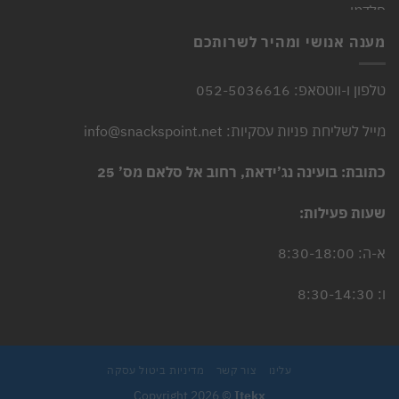
היה:
הוא:
4.90 ₪.
6.00 ₪.
מענה אנושי ומהיר לשרותכם
טלפון ו-ווטסאפ: 052-5036616
מייל לשליחת פניות עסקיות: info@snackspoint.net
כתובת: בועינה נג’ידאת, רחוב אל סלאם מס’ 25
שעות פעילות:
א-ה: 8:30-18:00
ו: 8:30-14:30
עלינו
צור קשר
מדיניות ביטול עסקה
Copyright 2026 ©
Itekx