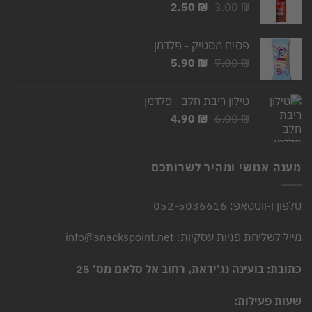
המחיר
המחיר
2.50
₪
3.00
₪
המקורי
הנוכחי
היה:
הוא:
פסים מסטיק - פלדמן
2.50 ₪.
3.00 ₪.
המחיר
המחיר
5.90
₪
7.00
₪
המקורי
הנוכחי
היה:
הוא:
טילון ריבת חלב - פלדמן
5.90 ₪.
7.00 ₪.
המחיר
המחיר
4.90
₪
6.00
₪
המקורי
הנוכחי
היה:
הוא:
4.90 ₪.
6.00 ₪.
מענה אנושי ומהיר לשרותכם
טלפון ו-ווטסאפ: 052-5036616
מייל לשליחת פניות עסקיות: info@snackspoint.net
כתובת: בועינה נג’ידאת, רחוב אל סלאם מס’ 25
שעות פעילות: