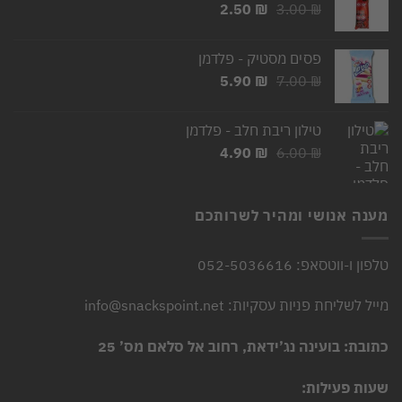
המחיר
המחיר
2.50
₪
3.00
₪
המקורי
הנוכחי
היה:
הוא:
פסים מסטיק - פלדמן
2.50 ₪.
3.00 ₪.
המחיר
המחיר
5.90
₪
7.00
₪
המקורי
הנוכחי
היה:
הוא:
טילון ריבת חלב - פלדמן
5.90 ₪.
7.00 ₪.
המחיר
המחיר
4.90
₪
6.00
₪
המקורי
הנוכחי
היה:
הוא:
4.90 ₪.
6.00 ₪.
מענה אנושי ומהיר לשרותכם
טלפון ו-ווטסאפ: 052-5036616
מייל לשליחת פניות עסקיות: info@snackspoint.net
כתובת: בועינה נג’ידאת, רחוב אל סלאם מס’ 25
שעות פעילות: