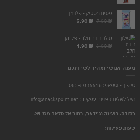
המקורי
הנוכחי
היה:
הוא:
פסים מסטיק - פלדמן
2.50 ₪.
3.00 ₪.
המחיר
המחיר
5.90
₪
7.00
₪
המקורי
הנוכחי
היה:
הוא:
טילון ריבת חלב - פלדמן
5.90 ₪.
7.00 ₪.
המחיר
המחיר
4.90
₪
6.00
₪
המקורי
הנוכחי
היה:
הוא:
4.90 ₪.
6.00 ₪.
מענה אנושי ומהיר לשרותכם
טלפון ו-ווטסאפ: 052-5036616
מייל לשליחת פניות עסקיות: info@snackspoint.net
כתובת: בועינה נג’ידאת, רחוב אל סלאם מס’ 25
שעות פעילות: