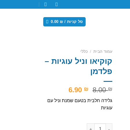
סל קניות /
₪
0.00
עמוד הבית
/
כללי
קוקיאו וניל עוגיות –
פלדמן
המחיר
המחיר
6.90
8.00
₪
₪
המקורי
הנוכחי
גלידה חלבית בטעם שמנת וניל עם
Ad
היה:
הוא:
עוגיות
6.90 ₪.
8.00 ₪.
כמות של קוקיאו וניל עוגיות - פלדמן