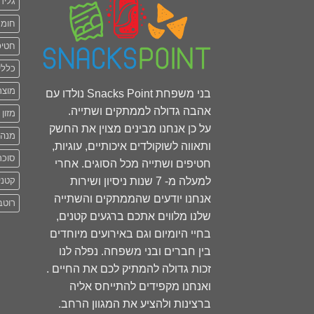
גליד
חומר
חטיפ
כללי
מוצר
בני משפחת Snacks Point נולדו עם
אהבה גדולה לממתקים ושתייה.
מזון 
על כן אנחנו מבינים מצוין את החשק
מנה
ותאווה לשוקולדים איכותיים, עוגיות,
סוכר
חטיפים ושתייה מכל הסוגים. אחרי
למעלה מ- 7 שנות ניסיון ושירות
קטני
אנחנו יודעים שהממתקים והשתייה
רוטב
שלנו מלווים אתכם ברגעים קטנים,
בחיי היומיום וגם באירועים מיוחדים
בין חברים ובני משפחה. נפלה לנו
זכות גדולה להמתיק לכם את החיים .
ואנחנו מקפידים להתייחס אליה
ברצינות ולהציע את המגוון הרחב.