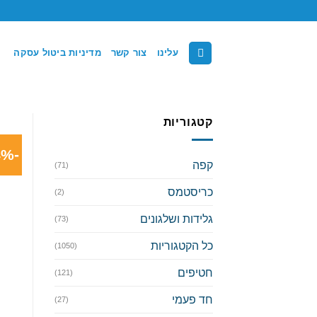
Ski
t
conten
עלינו
צור קשר
מדיניות ביטול עסקה
קטגוריות
-14%
קפה
(71)
כריסטמס
(2)
גלידות ושלגונים
(73)
כל הקטגוריות
(1050)
חטיפים
(121)
חד פעמי
(27)