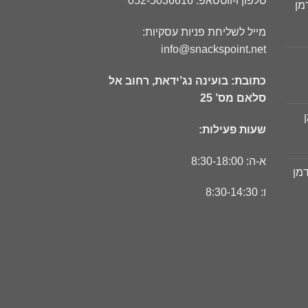
טלפון ו-ווטסאפ: 052-5036616
מן
ר
מייל לשליחת פניות עסקיות:
חי
info@snackspoint.net
כתובת: בועינה נג’ידאת, רחוב אל
ר
סלאם מס’ 25
חי
שעות פעילות:
ר
חי
א-ה: 8:30-18:00
דמן
ר
ו: 8:30-14:30
חי