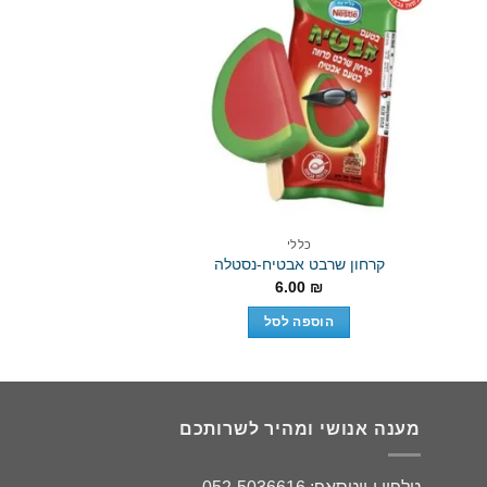
-36%
Add to wishlist
Ad
כללי
כללי
קרחון שרבט אבטיח-נסטלה
קרחון מלון 
ה
₪
3.90
₪
6.00
₪
ה
ה
הוספה לסל
הוספה 
₪.
מענה אנושי ומהיר לשרותכם