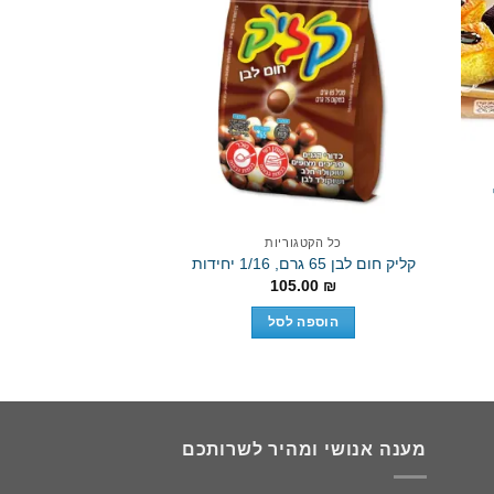
Add to
Add 
wishlist
wishli
כל הקטגוריות
כל הקטגו
קליק חום לבן 65 גרם, 1/16 יחידות
תוויקס 25 יח’ (יבוא מקביל)
.90
₪
105.00
₪
הוספה לסל
הוספה 
מענה אנושי ומהיר לשרותכם