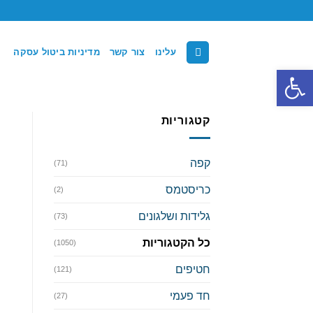
Ski
t
conten
עלינו
צור קשר
מדיניות ביטול עסקה
פתח סרגל נגישות
קטגוריות
קפה
(71)
כריסטמס
(2)
גלידות ושלגונים
(73)
כל הקטגוריות
(1050)
חטיפים
(121)
חד פעמי
(27)