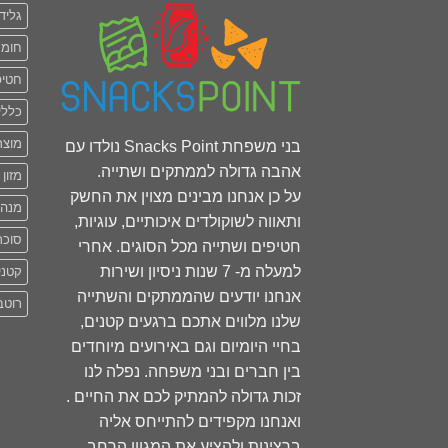
גליד
חומר
חטיפ
כללי
מוצר
בני משפחת Snacks Point נולדו עם
אהבה גדולה לממתקים ושתייה.
מזון 
על כן אנחנו מבינים מצוין את החשק
מנה
ותאווה לשוקולדים איכותיים, עוגיות,
סוכר
חטיפים ושתייה מכל הסוגים. אחרי
למעלה מ- 7 שנות ניסיון ושירות
קטני
אנחנו יודעים שהממתקים והשתייה
רוטב
שלנו מלווים אתכם ברגעים קטנים,
בחיי היומיום וגם באירועים מיוחדים
בין חברים ובני משפחה. נפלה לנו
זכות גדולה להמתיק לכם את החיים .
ואנחנו מקפידים להתייחס אליה
ברצינות ולהציע את המגוון הרחב.