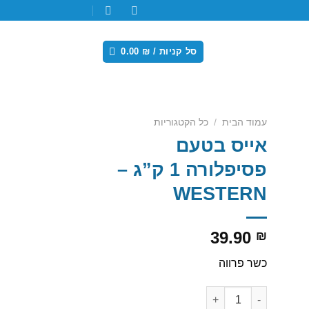
סל קניות /
₪
0.00
עמוד הבית
/
כל הקטגוריות
אייס בטעם
Add
פסיפלורה 1 ק”ג –
wishl
WESTERN
39.90
₪
כשר פרווה
כמות של אייס בטעם פסיפלורה 1 ק”ג - WESTERN