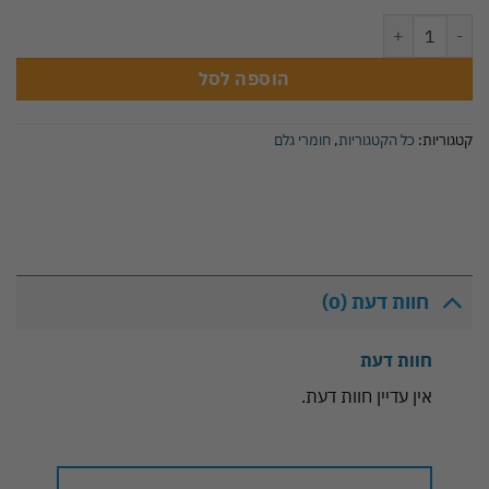
כמות של אייס בטעם תות שדה 1 ק”ג - WESTERN
הוספה לסל
קטגוריות:
כל הקטגוריות
,
חומרי גלם
חוות דעת (0)
חוות דעת
אין עדיין חוות דעת.