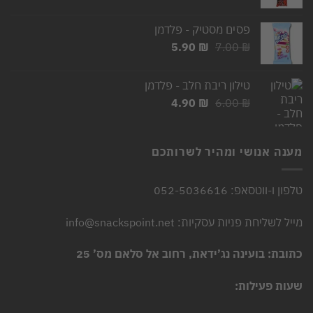
המקורי
הנוכחי
היה:
הוא:
פסים מסטיק - פלדמן
2.50 ₪.
3.00 ₪.
המחיר
המחיר
5.90
₪
7.00
₪
המקורי
הנוכחי
היה:
הוא:
טילון ריבת חלב - פלדמן
5.90 ₪.
7.00 ₪.
המחיר
המחיר
4.90
₪
6.00
₪
המקורי
הנוכחי
היה:
הוא:
4.90 ₪.
6.00 ₪.
מענה אנושי ומהיר לשרותכם
טלפון ו-ווטסאפ: 052-5036616
מייל לשליחת פניות עסקיות: info@snackspoint.net
כתובת: בועינה נג’ידאת, רחוב אל סלאם מס’ 25
שעות פעילות: