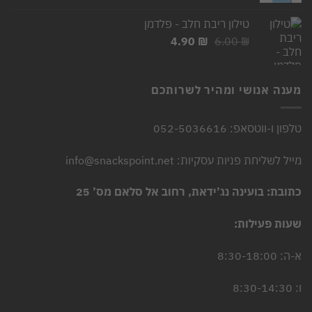
היה:
הוא:
טילון ריבת חלב - פלדמן
5.90 ₪.
7.00 ₪.
המחיר
המחיר
4.90
₪
6.00
₪
המקורי
הנוכחי
היה:
הוא:
4.90 ₪.
6.00 ₪.
מענה אנושי ומהיר לשרותכם
טלפון ו-ווטסאפ: 052-5036616
מייל לשליחת פניות עסקיות: info@snackspoint.net
כתובת: בועינה נג’ידאת, רחוב אל סלאם מס’ 25
שעות פעילות:
א-ה: 8:30-18:00
ו: 8:30-14:30