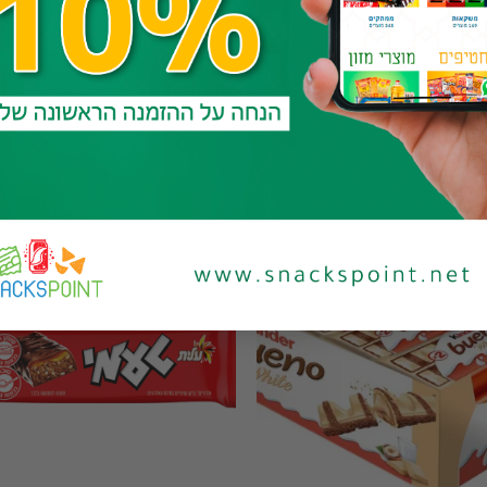
to
Add to
st
wishlist