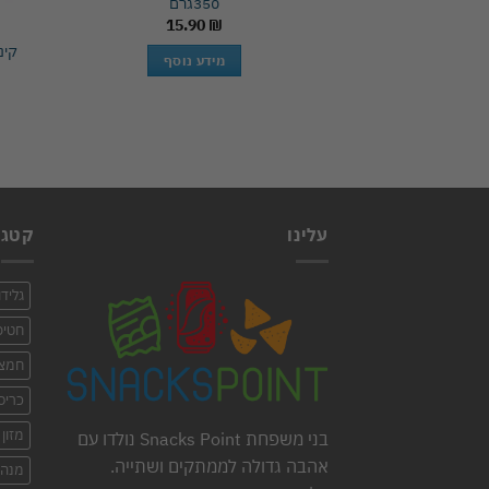
350גרם
15.90
₪
מידע נוסף
עלינו
קטגו
גלידו
חטיפי
חמצו
כריס
מזון
בני משפחת Snacks Point נולדו עם
אהבה גדולה לממתקים ושתייה.
מנה 