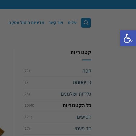
Ski
t
conten
עלינו
צור קשר
מדיניות ביטול עסקה
פתח סרגל נגישות
קטגוריות
קפה
(71)
כריסטמס
(2)
גלידות ושלגונים
(73)
כל הקטגוריות
(1050)
חטיפים
(121)
חד פעמי
(27)