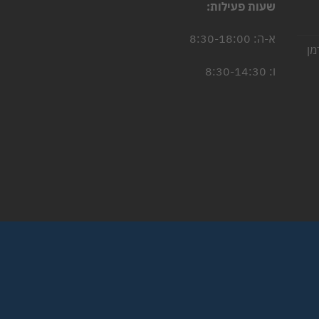
שעות פעילות:
יר
חי
א-ה: 8:30-18:00
מן
5.
יר
ו: 8:30-14:30
חי
4.