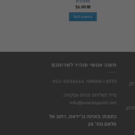
340גרם
16.90
₪
כל הקטגו
קליק ביסקוויט 65 גרם, 1/16 יחידה
הוספה לסל
5.00
₪
הוספה 
מענה אנושי ומהיר לשרותכם
טלפון ו-ווטסאפ: 052-5036616
מן
יר
מייל לשליחת פניות עסקיות:
חי
info@snackspoint.net
לדמן
2.
יר
כתובת: בועינה נג’ידאת, רחוב אל
חי
סלאם מס’ 25
2.