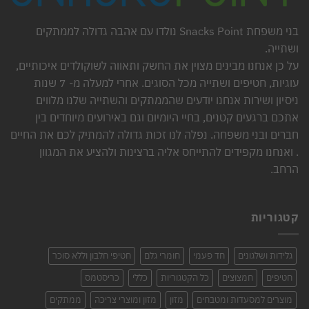
בני משפחת Snacks Point נולדו עם אהבה גדולה לממתקים
ושתייה.
על כן אנחנו מבינים מצוין את החשק ותאווה לשוקולדים איכותיים,
עוגיות, חטיפים ושתייה מכל הסוגים. אחרי למעלה מ- 7 שנות
ניסיון ושירות אנחנו יודעים שהממתקים והשתייה שלנו מלווים
אתכם ברגעים קטנים, בחיי היומיום וגם באירועים מיוחדים בין
חברים ובני משפחה. נפלה לנו זכות גדולה להמתיק לכם את החיים
. ואנחנו מקפידים להתייחס אליה ברצינות ולהציע את המגוון
הרחב.
קטגוריות
גלידות ושלגונים
חד פעמי
חומרי גלם
חטיפי חלבון וללא סוכר
חטיפים
חמצוצים
כל הקטגוריות
כללי
כריסטמס
מוצרים למסעדות ומטבחים
מזון
מזון ומוצרי צריכה
ממתקים