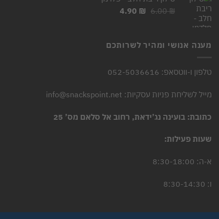
5.90 ₪.
7.00 ₪.
המחיר
המחיר
4.90
₪
6.00
₪
המקורי
הנוכחי
היה:
הוא:
4.90 ₪.
6.00 ₪.
מענה אנושי ומהיר לשרותכם
טלפון ו-ווטסאפ: 052-5036616
מייל לשליחת פניות עסקיות: info@snackspoint.net
כתובת: בועינה נג’ידאת, רחוב אל סלאם מס’ 25
שעות פעילות:
א-ה: 8:30-18:00
ו: 8:30-14:30