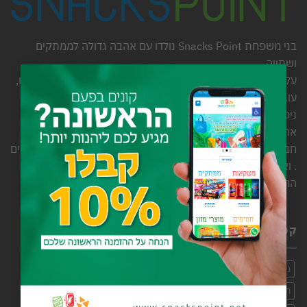
בני משפחת Snacks Point נולדו עם אהבה גדולה לממתקים
ושתייה.
×
על כן אנחנו מבינים מצוין את החשק ותאווה לשוקולדים איכותיים,
עוגיות, חטיפים ושתייה מכל הסוגים. אחרי למעלה מ- 7 שנות
ניסיון ושירות אנחנו יודעים שהממתקים והשתייה שלנו מלווים
אתכם ברגעים קטנים, בחיי היומיום וגם באירועים מיוחדים בין
חברים ובני משפחה. נפלה לנו זכות גדולה להמתיק לכם את החיים
. ואנחנו מקפידים להתייחס אליה ברצינות ולהציע את המגוון
הרחב.
קטגוריות
גלידות ושלגונים
חד פעמי
חומרי גלם
חטיפי חלבון וללא סוכר
חטיפים
חמצוצים
כל הקטגוריות
כללי
כריסטמס